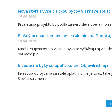
Nová štvrť s vyše tisíckou bytov v Trnave spusti
14.04.2020
Prvá etapa projektu by podľa zámeru developera mohla
Plošný prepad cien bytov je čakaním na Godota, t
10.04.2020
Mnohí záujemcovia o vlastné bývanie vyčkávajú aj v náde
byt lacnejšie
Investičné byty sú opäť v kurze. Objavili ich aj ml
Investícia do bývania sa stále oplatí, no nie je to už tak
Slováci sa zmenili
1