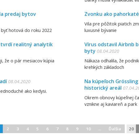
la predaj bytov
Zvonku ako pahorkaté 
Vila pre pôžitok piatich zm
 byť hotová do roku 2022
luxusné bývanie
vrdí realitný analytik
Vírus odstavil Airbnb 
byty
08.04.2020
ji, že o pár mesiacov kúpia
Nákaza odhalila, že podni
krehkých základoch
adí
Na kúpeľoch Grössling s
08.04.2020
historický areál
07.04.2
é jednoduché ako kedysi.
Okrem obnovy kúpeľnej čas
vznikne aj kaviareň a park
2
3
4
5
6
7
8
9
10
...
Ďalšia
20