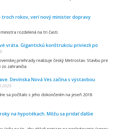
 troch rokov, verí nový minister dopravy
ministra rozdelená na tri časti
 vráta. Gigantickú konštrukciu priviezli po
0
ovenskej priehrady realizuje český Metrostav. Stavbu pre
i zo zahraničia
lave. Devínska Nová Ves začína s výstavbou
4.2020
ne sa počítalo s jeho dokončením na jeseň 2018
roky na hypotékach. Môžu sa pridať ďalšie
c úsilia na to, aby získali peniaze na poskytovanie úverov