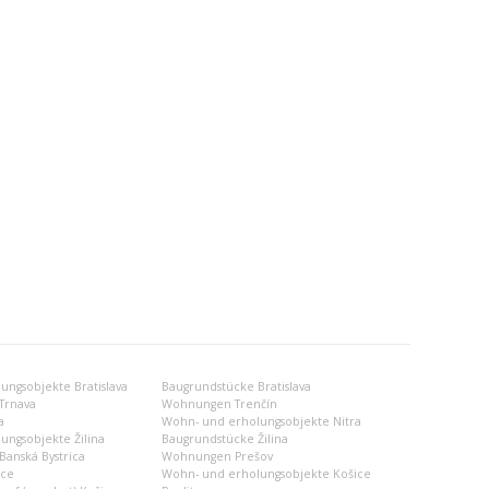
ngsobjekte Bratislava
Baugrundstücke Bratislava
Trnava
Wohnungen Trenčín
a
Wohn- und erholungsobjekte Nitra
ungsobjekte Žilina
Baugrundstücke Žilina
anská Bystrica
Wohnungen Prešov
ce
Wohn- und erholungsobjekte Košice