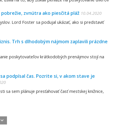
pobrežie, zvnútra ako piesčitá pláž
10.04.2020
yslov. Lord Foster sa podujal ukázať, ako si predstaviť
biznis. Trh s dlhodobým nájmom zaplavili prázdne
kanie poskytovateľov krátkodobých prenájmov stojí na
a podpísal čas. Pozrite si, v akom stave je
020
ti sa sem plánuje presťahovať časť mestskej knižnice,