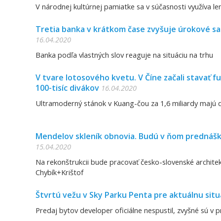
V národnej kultúrnej pamiatke sa v súčasnosti využíva le
Tretia banka v krátkom čase zvyšuje úrokové s
16.04.2020
Banka podľa vlastných slov reaguje na situáciu na trhu
V tvare lotosového kvetu. V Číne začali stavať f
100-tisíc divákov
16.04.2020
Ultramoderný stánok v Kuang-čou za 1,6 miliardy majú d
Mendelov skleník obnovia. Budú v ňom prednášk
15.04.2020
Na rekonštrukcii bude pracovať česko-slovenské archite
Chybík+Krištof
Štvrtú vežu v Sky Parku Penta pre aktuálnu sit
Predaj bytov developer oficiálne nespustil, zvyšné sú v 