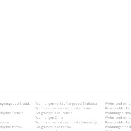
Wohnungen vermietung (angebot) Bratislava
Wohnungen verkauf (angebot) Bratislava
Wohn- und erholu
Wohn- und erholungsobjekte Trnava
Baugrundstücke 
bjekte Trenčín
Baugrundstücke Trenčín
Wohnungen Nitr
Wohnungen Žilina
Wohn- und erhol
strica
Wohn- und erholungsobjekte Banská Bystrica
Baugrundstücke B
bjekte Prešov
Baugrundstücke Prešov
Wohnungen Koši