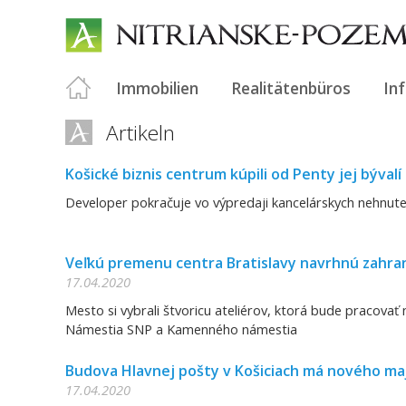
Immobilien
Realitätenbüros
In
Artikeln
Košické biznis centrum kúpili od Penty jej býval
Developer pokračuje vo výpredaji kancelárskych nehnuteľn
Veľkú premenu centra Bratislavy navrhnú zahrani
17.04.2020
Mesto si vybrali štvoricu ateliérov, ktorá bude pracova
Námestia SNP a Kamenného námestia
Budova Hlavnej pošty v Košiciach má nového ma
17.04.2020