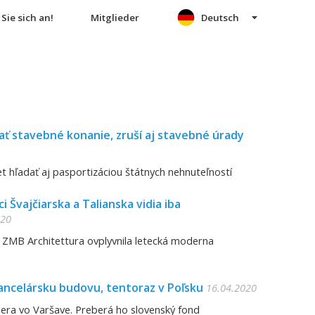
Sie sich an!
Mitglieder
Deutsch
vať stavebné konanie, zruší aj stavebné úrady
 hľadať aj pasportizáciou štátnych nehnuteľností
ci Švajčiarska a Talianska vidia iba
020
od ZMB Architettura ovplyvnila letecká moderna
kancelársku budovu, tentoraz v Poľsku
16.04.2020
pera vo Varšave. Preberá ho slovenský fond