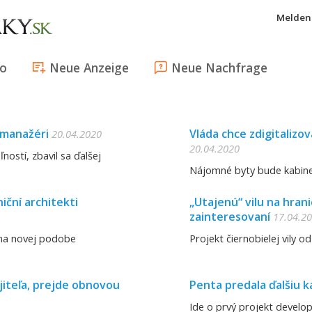
Melden 
fo
Neue Anzeige
Neue Nachfrage
í manažéri
Vláda chce zdigitalizo
20.04.2020
20.04.2020
ostí, zbavil sa ďalšej
Nájomné byty bude kabinet
ční architekti
„Utajenú“ vilu na hrani
zainteresovaní
17.04.2
ť na novej podobe
Projekt čiernobielej vily 
jiteľa, prejde obnovou
Penta predala ďalšiu 
Ide o prvý projekt develo