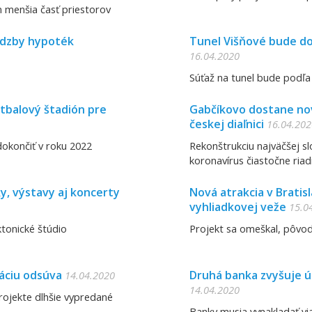
n menšia časť priestorov
adzby hypoték
Tunel Višňové bude do
16.04.2020
Súťaž na tunel bude podľa 
utbalový štadión pre
Gabčíkovo dostane nové
českej diaľnici
16.04.202
okončiť v roku 2022
Rekonštrukciu najväčšej sl
koronavírus čiastočne riad
y, výstavy aj koncerty
Nová atrakcia v Bratis
vyhliadkovej veže
15.0
ktonické štúdio
Projekt sa omeškal, pôvod
uáciu odsúva
Druhá banka zvyšuje ú
14.04.2020
14.04.2020
projekte dlhšie vypredané
Banky musia vynakladať via