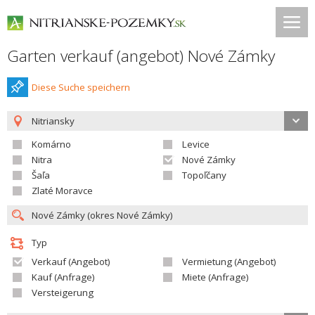
Garten verkauf (angebot) Nové Zámky
Diese Suche speichern
Nitriansky
Komárno
Levice
Nitra
Nové Zámky
Šaľa
Topoľčany
Zlaté Moravce
Typ
Verkauf (Angebot)
Vermietung (Angebot)
Kauf (Anfrage)
Miete (Anfrage)
Versteigerung