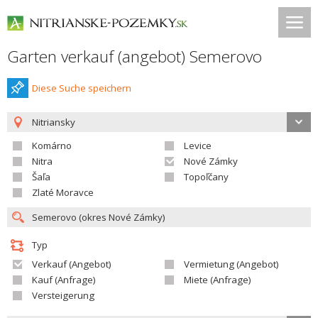
Garten verkauf (angebot) Semerovo
Diese Suche speichern
Nitriansky
Komárno
Levice
Nitra
Nové Zámky
Šaľa
Topoľčany
Zlaté Moravce
Typ
Verkauf (Angebot)
Vermietung (Angebot)
Kauf (Anfrage)
Miete (Anfrage)
Versteigerung