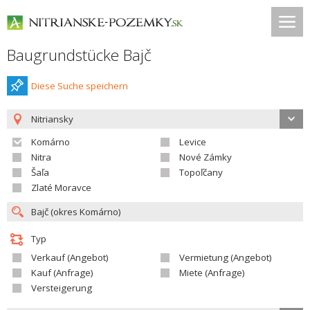
Baugrundstücke Bajč
Diese Suche speichern
Nitriansky
Komárno
Levice
Nitra
Nové Zámky
Šaľa
Topoľčany
Zlaté Moravce
Typ
Verkauf (Angebot)
Vermietung (Angebot)
Kauf (Anfrage)
Miete (Anfrage)
Versteigerung