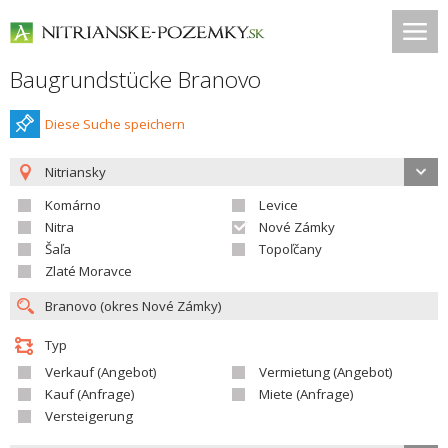
Baugrundstücke Branovo
Diese Suche speichern
Nitriansky
Komárno
Levice
Nitra
Nové Zámky
Šaľa
Topoľčany
Zlaté Moravce
Typ
Verkauf (Angebot)
Vermietung (Angebot)
Kauf (Anfrage)
Miete (Anfrage)
Versteigerung