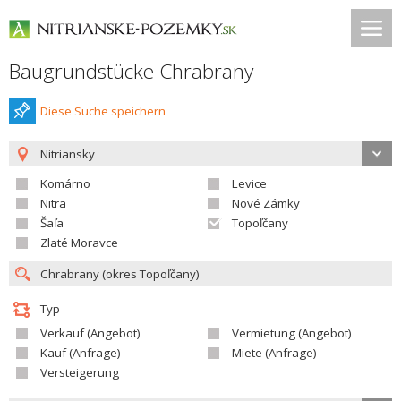
Baugrundstücke Chrabrany
Diese Suche speichern
Nitriansky
Komárno
Levice
Nitra
Nové Zámky
Šaľa
Topoľčany
Zlaté Moravce
Typ
Verkauf (Angebot)
Vermietung (Angebot)
Kauf (Anfrage)
Miete (Anfrage)
Versteigerung