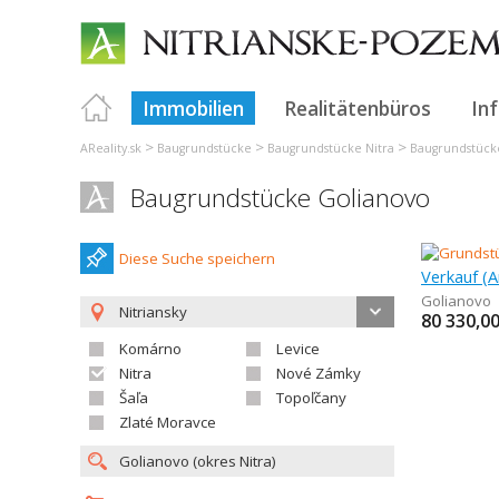
Immobilien
Realitätenbüros
In
>
>
>
AReality.sk
Baugrundstücke
Baugrundstücke Nitra
Baugrundstücke
Baugrundstücke Golianovo
Diese Suche speichern
Golianovo
Nitriansky
80 330,0
Komárno
Levice
Nitra
Nové Zámky
Šaľa
Topoľčany
Zlaté Moravce