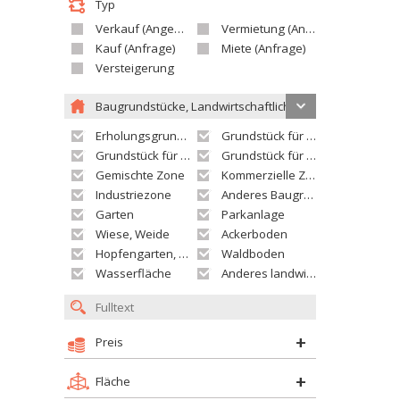
Typ
Verkauf (Angebot)
Vermietung (Angebot)
Kauf (Anfrage)
Miete (Anfrage)
Versteigerung
Baugrundstücke, Landwirtschaftliche grundstücke
Erholungsgrundstück
Grundstück für Einfamilienhäuser
Grundstück für Wohnhäuser
Grundstück für Versorgungseinrichtungen
Gemischte Zone
Kommerzielle Zone
Industriezone
Anderes Baugrundstück
Garten
Parkanlage
Wiese, Weide
Ackerboden
Hopfengarten, Weingarten
Waldboden
Wasserfläche
Anderes landwirtschaftliches Grundstück
Preis
Fläche