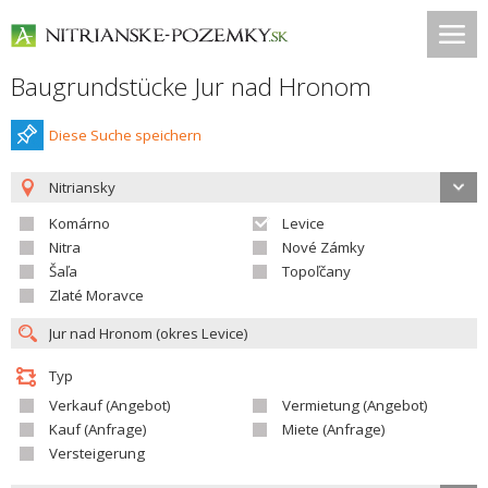
Baugrundstücke Jur nad Hronom
Diese Suche speichern
Nitriansky
Komárno
Levice
Nitra
Nové Zámky
Šaľa
Topoľčany
Zlaté Moravce
Typ
Verkauf (Angebot)
Vermietung (Angebot)
Kauf (Anfrage)
Miete (Anfrage)
Versteigerung