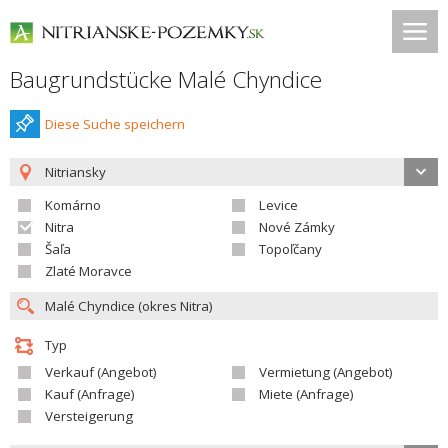
Baugrundstücke Malé Chyndice
Diese Suche speichern
Nitriansky
Komárno
Levice
Nitra
Nové Zámky
Šaľa
Topoľčany
Zlaté Moravce
Typ
Verkauf (Angebot)
Vermietung (Angebot)
Kauf (Anfrage)
Miete (Anfrage)
Versteigerung