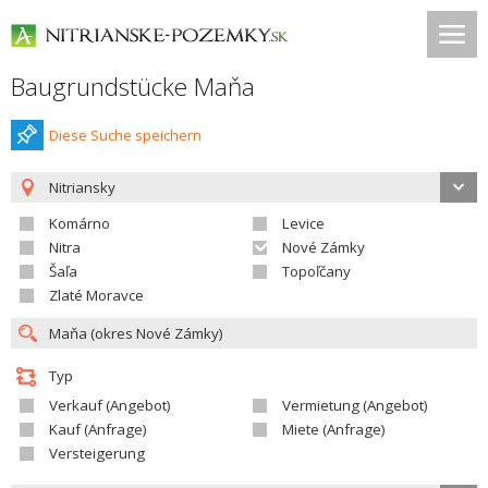
Baugrundstücke Maňa
Diese Suche speichern
Nitriansky
Komárno
Levice
Nitra
Nové Zámky
Šaľa
Topoľčany
Zlaté Moravce
Typ
Verkauf (Angebot)
Vermietung (Angebot)
Kauf (Anfrage)
Miete (Anfrage)
Versteigerung