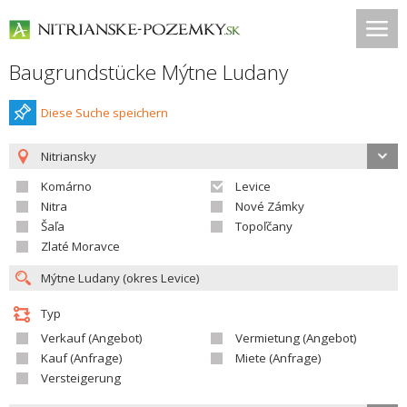
Baugrundstücke Mýtne Ludany
Diese Suche speichern
Nitriansky
Komárno
Levice
Nitra
Nové Zámky
Šaľa
Topoľčany
Zlaté Moravce
Typ
Verkauf (Angebot)
Vermietung (Angebot)
Kauf (Anfrage)
Miete (Anfrage)
Versteigerung