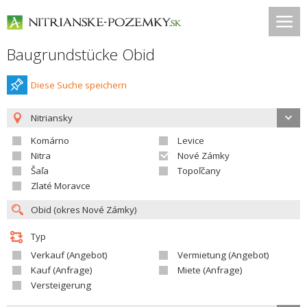
Baugrundstücke Obid
Diese Suche speichern
Nitriansky
Komárno
Levice
Nitra
Nové Zámky
Šaľa
Topoľčany
Zlaté Moravce
Typ
Verkauf (Angebot)
Vermietung (Angebot)
Kauf (Anfrage)
Miete (Anfrage)
Versteigerung