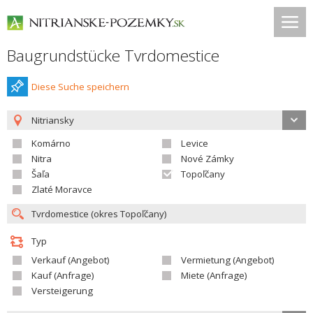
Baugrundstücke Tvrdomestice
Diese Suche speichern
Nitriansky
Komárno
Levice
Nitra
Nové Zámky
Šaľa
Topoľčany
Zlaté Moravce
Typ
Verkauf (Angebot)
Vermietung (Angebot)
Kauf (Anfrage)
Miete (Anfrage)
Versteigerung