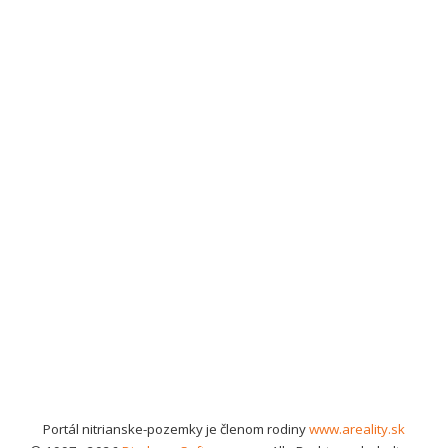
Portál nitrianske-pozemky je členom rodiny
www.areality.sk