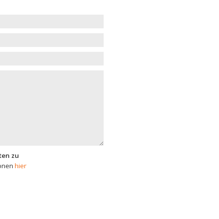
ten zu
ionen
hier