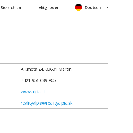
Sie sich an!
Mitglieder
Deutsch
A.Kmeťa 24
,
03601
Martin
+421 951 089 965
www.alpia.sk
realityalpia@realityalpia.sk