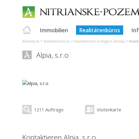
Immobilien
Realitätenbüros
In
>
>
>
AReality.sk
Realitätenbüros
Realitätenbüros Region Žilinský
Reali
Alpia, s.r.o
1211 Aufträge
Visitenkarte
Kontaktieren Alpia, s.r.o