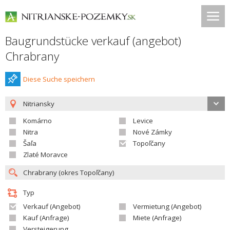
Baugrundstücke verkauf (angebot)
Chrabrany
Diese Suche speichern
Nitriansky
Komárno
Levice
Nitra
Nové Zámky
Šaľa
Topoľčany
Zlaté Moravce
Typ
Verkauf (Angebot)
Vermietung (Angebot)
Kauf (Anfrage)
Miete (Anfrage)
Versteigerung