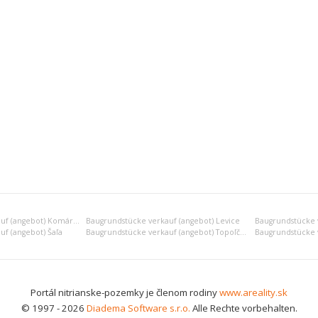
Baugrundstücke verkauf (angebot) Komárno
Baugrundstücke verkauf (angebot) Levice
Baugrundstücke v
f (angebot) Šaľa
Baugrundstücke verkauf (angebot) Topoľčany
Portál nitrianske-pozemky je členom rodiny
www.areality.sk
© 1997 - 2026
Diadema Software s.r.o.
Alle Rechte vorbehalten.