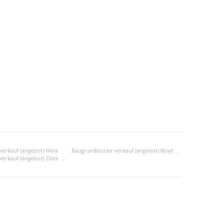
erkauf (angebot) Nitra
Baugrundstücke verkauf (angebot) Nové Zámky
Baugrundstücke verkauf (angebot) Zlaté Moravce