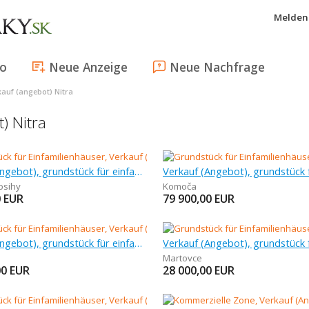
Melden 
fo
Neue Anzeige
Neue Nachfrage
auf (angebot) Nitra
) Nitra
Verkauf (Angebot), grundstück für einfamilienhäuser, 688 m
osihy
Komoča
0
EUR
79 900,00
EUR
Verkauf (Angebot), grundstück für einfamilienhäuser, 1 600 m
Martovce
00
EUR
28 000,00
EUR