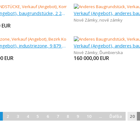
Verkauf (Angebot), baugrundstücke, 2 210 m
Nové Zámky
,
nové zámky
0
EUR
Verkauf (Angebot), industriezone, 9 879 m
Nové Zámky
,
Ďumbierska
00
EUR
160 000,00
EUR
2
3
4
5
6
7
8
9
10
...
Ďalšia
20