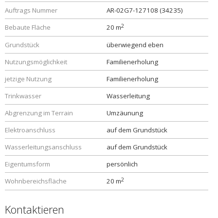
Auftrags Nummer
AR-02G7-127108 (34235)
2
Bebaute Fläche
20 m
Grundstück
überwiegend eben
Nutzungsmöglichkeit
Familienerholung
jetzige Nutzung
Familienerholung
Trinkwasser
Wasserleitung
Abgrenzung im Terrain
Umzäunung
Elektroanschluss
auf dem Grundstück
Wasserleitungsanschluss
auf dem Grundstück
Eigentumsform
persönlich
2
Wohnbereichsfläche
20 m
Kontaktieren