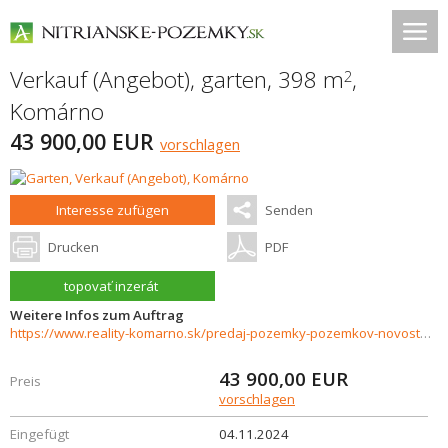
Verkauf (Angebot), garten, 398 m
,
2
Komárno
43 900,00 EUR
vorschlagen
Interesse zufügen
Senden
Drucken
PDF
topovať inzerát
Weitere Infos zum Auftrag
https://www.reality-komarno.sk/predaj-pozemky-pozemkov-novostavby/Na-predaj-zahrada-vo-vyhladavanej-lokalite-Tehelna-v-Komarne-34235/?utm_source=areality&utm_medium=xml&utm_term=34235&utm_content=chalupa&utm_campaign=portaly
43 900,00
EUR
Preis
vorschlagen
Eingefügt
04.11.2024