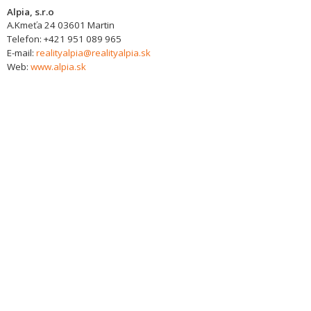
Alpia, s.r.o
A.Kmeťa 24
03601
Martin
Telefon:
+421 951 089 965
E-mail:
realityalpia@realityalpia.sk
Web:
www.alpia.sk