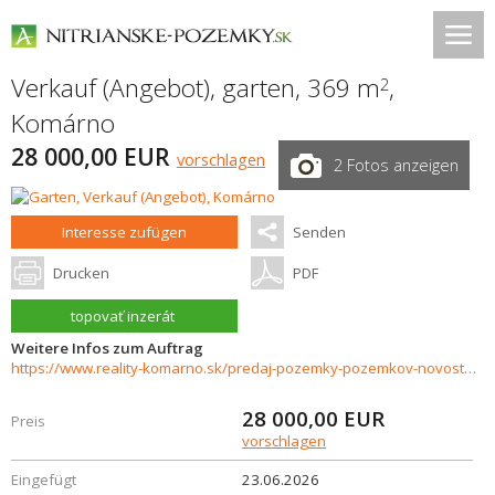
Verkauf (Angebot), garten, 369 m
,
2
Komárno
28 000,00 EUR
vorschlagen
2 Fotos anzeigen
Interesse zufügen
Senden
Drucken
PDF
topovať inzerát
Weitere Infos zum Auftrag
https://www.reality-komarno.sk/predaj-pozemky-pozemkov-novostavby/Na-predaj-zahrada-v-Komarne-37783/?utm_source=areality&utm_medium=xml&utm_term=37783&utm_content=chalupa&utm_campaign=portaly
28 000,00
EUR
Preis
vorschlagen
Eingefügt
23.06.2026