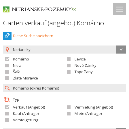
Garten verkauf (angebot) Komárno
Diese Suche speichern
Nitriansky
Komárno
Levice
Nitra
Nové Zámky
Šaľa
Topoľčany
Zlaté Moravce
Typ
Verkauf (Angebot)
Vermietung (Angebot)
Kauf (Anfrage)
Miete (Anfrage)
Versteigerung