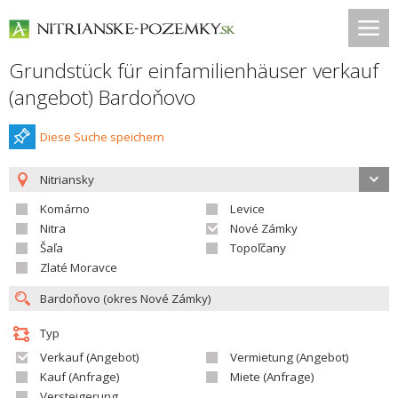
Grundstück für einfamilienhäuser verkauf
(angebot) Bardoňovo
Diese Suche speichern
Nitriansky
Komárno
Levice
Nitra
Nové Zámky
Šaľa
Topoľčany
Zlaté Moravce
Typ
Verkauf (Angebot)
Vermietung (Angebot)
Kauf (Anfrage)
Miete (Anfrage)
Versteigerung