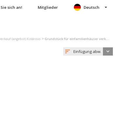
Sie sich an!
Mitglieder
Deutsch
>
erkauf (angebot) Kolárovo
Grundstück für einfamilienhäuser verkauf (angebot) Kolárovo
Einfügung abw.