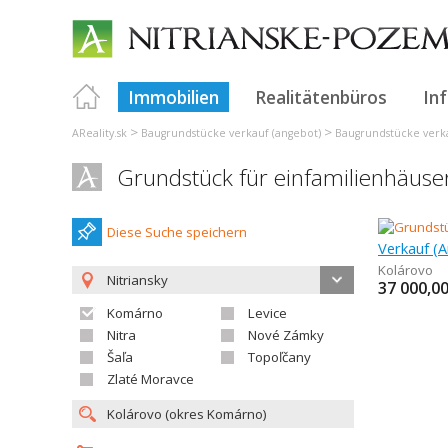
Immobilien
Realitätenbüros
In
>
>
AReality.sk
Baugrundstücke verkauf (angebot)
Baugrundstücke verka
Grundstück für einfamilienhäuse
Diese Suche speichern
Kolárovo
Nitriansky
37 000,0
Komárno
Levice
Nitra
Nové Zámky
Šaľa
Topoľčany
Zlaté Moravce