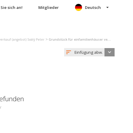
Sie sich an!
Mitglieder
Deutsch
>
erkauf (angebot) Svätý Peter
Grundstück für einfamilienhäuser verkauf (angebot) Svätý Peter
Einfügung abw.
gefunden
r