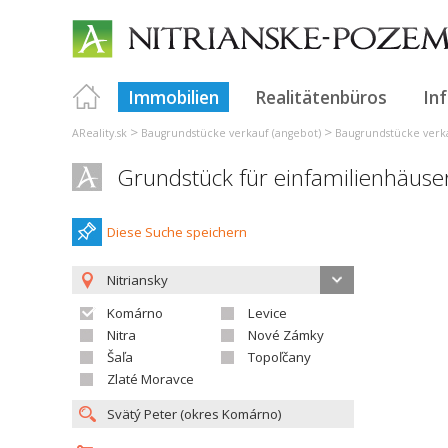
Immobilien
Realitätenbüros
In
>
>
AReality.sk
Baugrundstücke verkauf (angebot)
Baugrundstücke verka
Grundstück für einfamilienhäuser
Diese Suche speichern
Nitriansky
Komárno
Levice
Nitra
Nové Zámky
Šaľa
Topoľčany
Zlaté Moravce