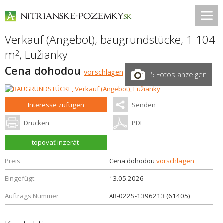
Verkauf (Angebot), baugrundstücke, 1 104
m
,
Lužianky
2
Cena dohodou
vorschlagen
5 Fotos anzeigen
Interesse zufügen
Senden
Drucken
PDF
topovať inzerát
Preis
Cena dohodou
vorschlagen
Eingefügt
13.05.2026
Auftrags Nummer
AR-022S-1396213 (61405)