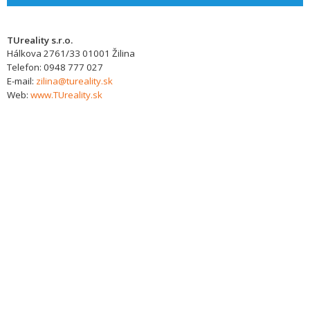
TUreality s.r.o.
Hálkova 2761/33
01001
Žilina
Telefon:
0948 777 027
E-mail:
zilina@tureality.sk
Web:
www.TUreality.sk