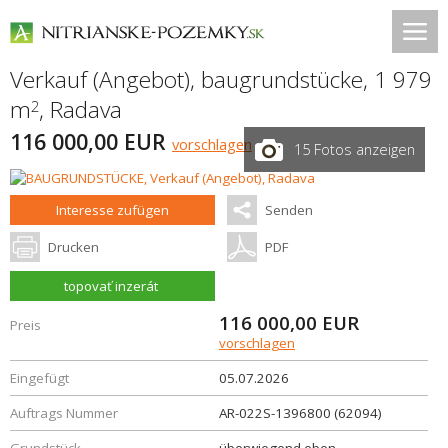
Verkauf (Angebot), baugrundstücke, 1 979
m
,
Radava
2
116 000,00 EUR
vorschlagen
15 Fotos anzeigen
Interesse zufügen
Senden
Drucken
PDF
topovať inzerát
116 000,00
EUR
Preis
vorschlagen
Eingefügt
05.07.2026
Auftrags Nummer
AR-022S-1396800 (62094)