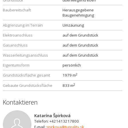
Grundstück
überwiegend eben
Baubereitschaft
Herausgegebene
Baugenehmigung
Abgrenzung im Terrain
Umzäunung
Elektroanschluss
auf dem Grundstück
Gasanschluss
auf dem Grundstück
Wasserleitungsanschluss
auf dem Grundstück
Eigentumsform
persönlich
2
Grundstücksfläche gesamt
1979 m
2
Gebaute Grundstücksfläche
833 m
Kontaktieren
Katarína Špirková
Telefon: +421413217800
E-mail:
spirkova@tureality.sk