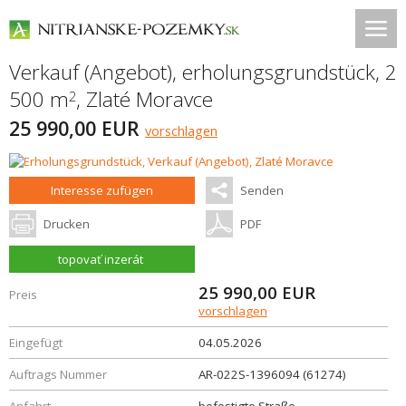
Verkauf (Angebot), erholungsgrundstück, 2
500 m
,
Zlaté Moravce
2
25 990,00 EUR
vorschlagen
Interesse zufügen
Senden
Drucken
PDF
topovať inzerát
25 990,00
EUR
Preis
vorschlagen
Eingefügt
04.05.2026
Auftrags Nummer
AR-022S-1396094 (61274)