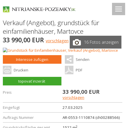
Verkauf (Angebot), grundstück für
einfamilienhäuser,
Martovce
33 990,00 EUR
vorschlagen
16 Fotos anzeigen
Interesse zufügen
Senden
Drucken
PDF
topovať inzerát
33 990,00
EUR
Preis
vorschlagen
Eingefügt
27.03.2025
Auftrags Nummer
AR-0553-1110874 (ch00288566)
2
Grundstücksfläche gesamt
1522 m